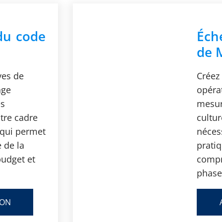
du code
Éch
de 
ves de
Créez
age
opéra
es
mesur
tre cadre
cultu
 qui permet
néces
 de la
prati
budget et
compr
phase 
ION