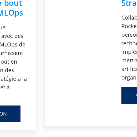
e bout
Stra
 MLOps
Colla
Rocket
que
person
 avec des
techn
n MLOps de
implé
urnissent
mettre
bout en
artifi
on des
organ
atégie à la
et à
ION