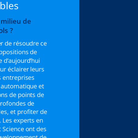
bles
 milieu de
ols ?
er de résoudre ce
ppositions de
e d’aujourd’hui
r éclairer leurs
s entreprises
e automatique et
ons de points de
profondes de
es, et profiter de
. Les experts en
 Science ont des
développement de