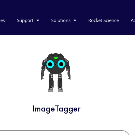
ces
Support
Solutions
Rocket Science
Ac
ImageTagger