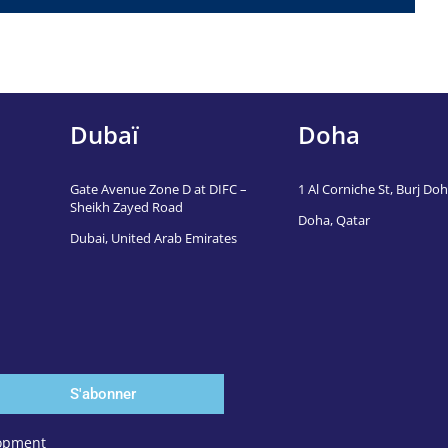
Dubaï
Doha
Gate Avenue Zone D at DIFC –
1 Al Corniche St, Burj Doha
Sheikh Zayed Road
Doha, Qatar
Dubai, United Arab Emirates
S'abonner
elopment