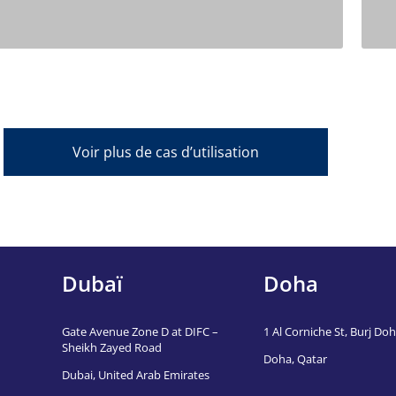
Voir plus de cas d’utilisation
Dubaï
Doha
Gate Avenue Zone D at DIFC –
1 Al Corniche St, Burj Doha
Sheikh Zayed Road
Doha, Qatar
Dubai, United Arab Emirates