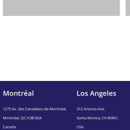
Montréal
Los Angeles
1275 Av. des Canadiens-de-Montréal,
312 Arizona Ave,
Montréal, QC H3B 0G4
Santa Monica, CA 90401,
Canada
USA